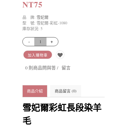
NT75
品 牌:
雪妃爾
型 號: 雪妃爾-彩虹-1080
庫存狀況: 5
-
+
加入購物車
0 則商品問與答 /
留言
商品介紹
商品留言 (0)
雪妃爾彩虹長段染羊
毛