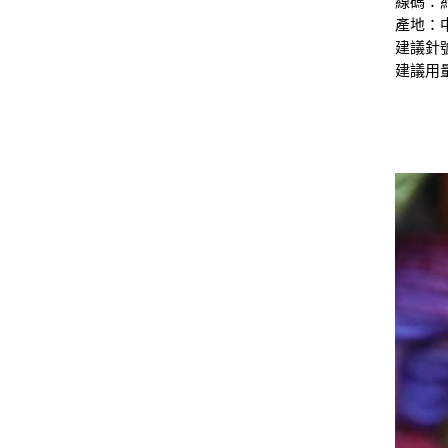
線碼：約
產地：
建議針號：
建議用量