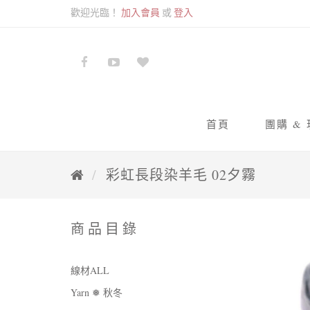
歡迎光臨！
加入會員
或
登入
首頁
團購 &
九色
彩虹長段染羊毛 02夕霧
蘇蘇
商品目錄
線材ALL
Yarn ❅ 秋冬