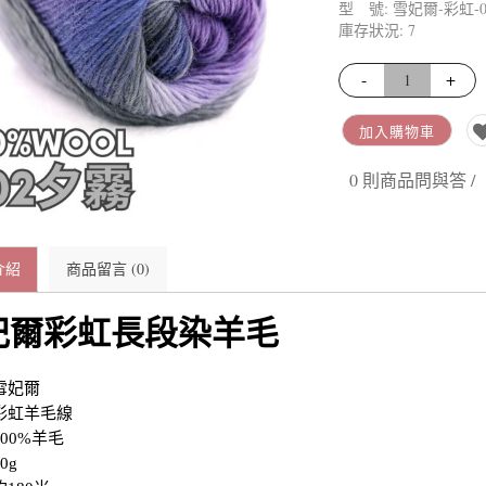
型 號: 雪妃爾-彩虹-0
長段染羊毛 | 彩虹
庫存狀況: 7
長段染噴毛紗 | 琉璃云
長段染毛絨絨 | 花霧
-
+
爆米花圈圈紗 | 隨風
加入購物車
0 則商品問與答 /
介紹
商品留言 (0)
妃爾彩虹長段染羊毛
雪妃爾
彩虹羊毛線
00%羊毛
0g