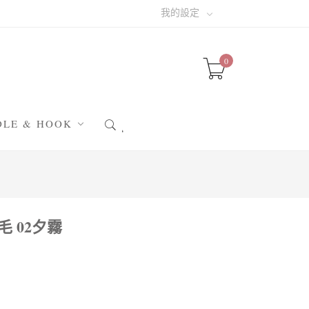
我的設定
0
DLE & HOOK
針 & 阿富汗鉤針
針 & 輪針
織小幫手
 02夕霧
晴小配件
包配件
圖✁素材