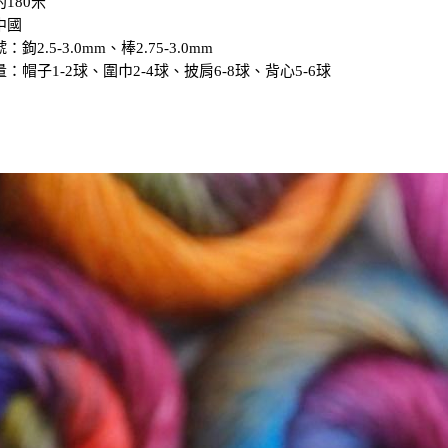
180米
中國
鉤2.5-3.0mm、棒2.75-3.0mm
：帽子1-2球、圍巾2-4球、披肩6-8球、背心5-6球