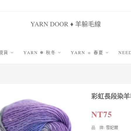
YARN DOOR ♦ 羊躲毛線
 現貨
YARN ❅ 秋冬
YARN ☼ 春夏
NEE
鹿系列
原色系羊駝
雪妃兒棉竹
鉤
姐家
羅莎琳達系列
雪妃兒天絲亞麻
棒
毛海系列
十刻竹雨
編
秋韻纖細美麗諾
包包線|圓股棉線
彩虹長段染羊毛
吸
防縮耐洗 | 舊水洗美麗諾
絹絲蕾絲線|5號
包
防縮耐洗 | 舊時光美麗諾
采汀|8號蕾絲線
織
NT75
防縮耐洗 | 雲沐顏美麗諾
娃娃線|萌娃娃
防縮耐洗 | 暖暖防縮羊毛
娃娃線|雪絨花2號
品 牌:
雪妃爾