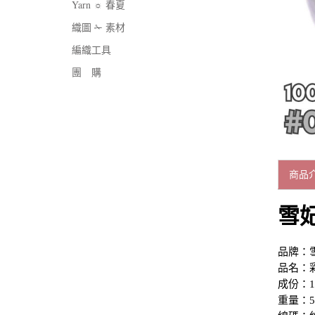
Yarn ☼ 春夏
織圖 ✁ 素材
編織工具
團 購
商品
雪
品牌：
品名：
成份：1
重量：5