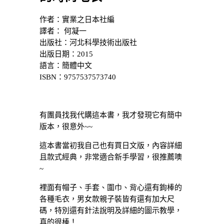
作者：實業之日本社編
譯者： 何凝一
出版社：河北科學技術出版社
出版日期：2015
語言：簡體中文
ISBN：9757537573740
有團員找我代購這本書，我才發現它有簡中
版本，很意外~~
這本書當初我自己也有買日文版，內容詳細
且款式經典，非常適合新手學習，很推薦噢
~
裡面有帽子、手套、圍巾、背心還有鉤棒的
各種毛衣，男女款親子裝皆有還有加大尺
碼，特別還有針法說明及詳細的圖示教學，
真的很棒！