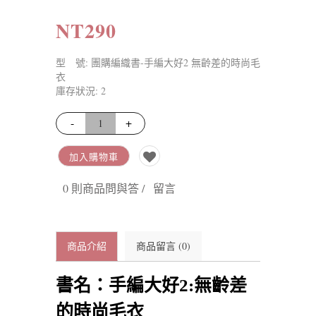
NT290
型 號: 團購編織書-手編大好2 無齡差的時尚毛
衣
庫存狀況: 2
-
+
加入購物車
0 則商品問與答 /
留言
商品介紹
商品留言 (0)
書名：手編大好2:無齡差
的時尚毛衣