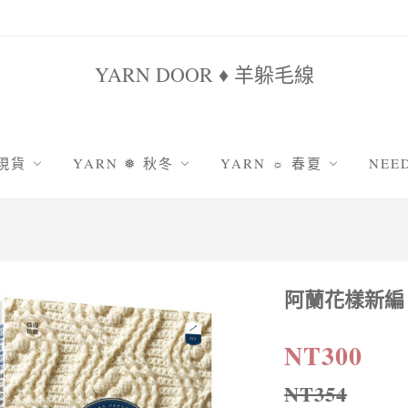
YARN DOOR ♦ 羊躲毛線
 現貨
YARN ❅ 秋冬
YARN ☼ 春夏
NEE
鹿系列
原色系羊駝
雪妃兒棉竹
鉤
姐家
羅莎琳達系列
雪妃兒天絲亞麻
棒
毛海系列
十刻竹雨
編
秋韻纖細美麗諾
包包線|圓股棉線
阿蘭花樣新編
吸
防縮耐洗 | 舊水洗美麗諾
絹絲蕾絲線|5號
包
防縮耐洗 | 舊時光美麗諾
采汀|8號蕾絲線
織
NT300
防縮耐洗 | 雲沐顏美麗諾
娃娃線|萌娃娃
NT354
防縮耐洗 | 暖暖防縮羊毛
娃娃線|雪絨花2號