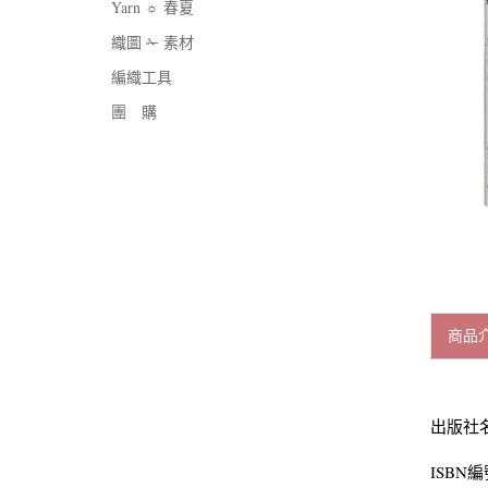
Yarn ☼ 春夏
織圖 ✁ 素材
編織工具
團 購
商品
出版社
ISBN編