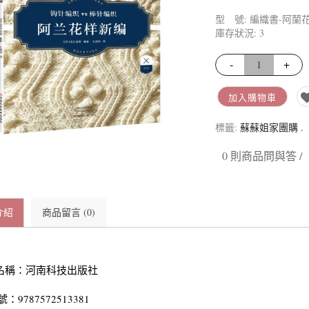
長段染羊毛 | 彩虹
型 號: 編織書-阿蘭
長段染噴毛紗 | 琉璃云
庫存狀況: 3
長段染毛絨絨 | 花霧
-
+
爆米花圈圈紗 | 隨風
加入購物車
標籤:
蘇蘇姐家團購
.
0 則商品問與答 /
介紹
商品留言 (0)
名稱：河南科技出版社
號：9787572513381