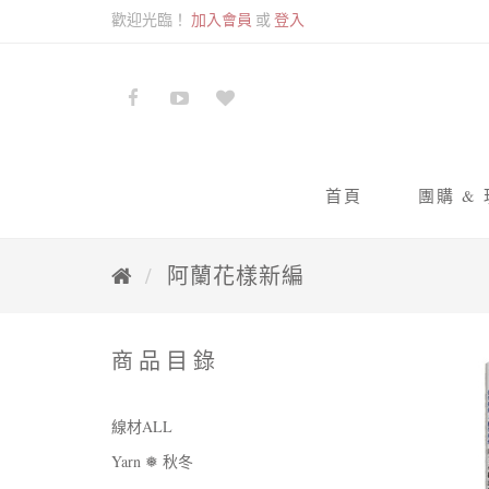
歡迎光臨！
加入會員
或
登入
首頁
團購 &
九色
阿蘭花樣新編
蘇蘇
商品目錄
線材ALL
Yarn ❅ 秋冬