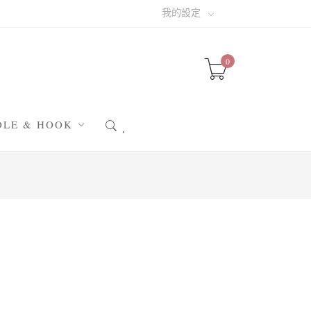
我的設定
0
DLE & HOOK
針 & 阿富汗鉤針
針 & 輪針
織小幫手
晴小配件
包配件
圖✁素材