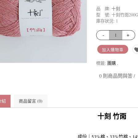
長段染羊毛 | 彩虹
品 牌:
十刻
長段染噴毛紗 | 琉璃云
型 號: 十刻竹雨200G-0
庫存狀況: 1
長段染毛絨絨 | 花霧
爆米花圈圈紗 | 隨風
-
+
加入購物車
標籤:
團購
.
0 則商品問與答 /
介紹
商品留言 (0)
十刻 竹雨
成份｜53%棉、33%竹棉、1