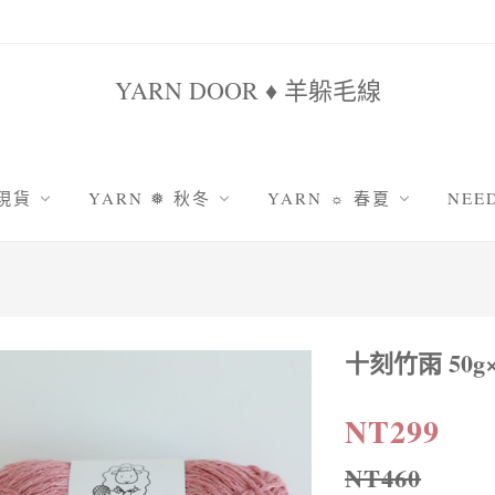
YARN DOOR ♦ 羊躲毛線
 現貨
YARN ❅ 秋冬
YARN ☼ 春夏
NEE
鹿系列
原色系羊駝
雪妃兒棉竹
鉤
姐家
羅莎琳達系列
雪妃兒天絲亞麻
棒
毛海系列
十刻竹雨
編
秋韻纖細美麗諾
包包線|圓股棉線
十刻竹雨 50g
吸
防縮耐洗 | 舊水洗美麗諾
絹絲蕾絲線|5號
包
防縮耐洗 | 舊時光美麗諾
采汀|8號蕾絲線
織
NT299
防縮耐洗 | 雲沐顏美麗諾
娃娃線|萌娃娃
NT460
防縮耐洗 | 暖暖防縮羊毛
娃娃線|雪絨花2號