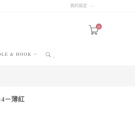
我的設定
0
DLE & HOOK
針 & 阿富汗鉤針
針 & 輪針
織小幫手
×4－薄紅
晴小配件
包配件
圖✁素材