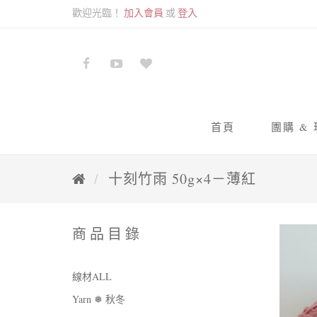
歡迎光臨！
加入會員
或
登入
首頁
團購 &
九色
十刻竹雨 50g×4－薄紅
蘇蘇
商品目錄
線材ALL
Yarn ❅ 秋冬