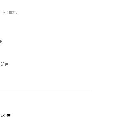
6-240217
留言
4%亞麻