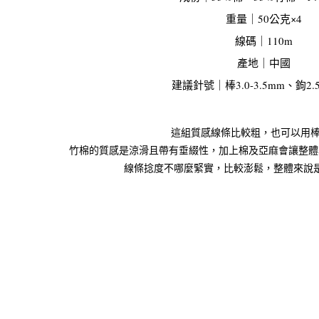
重量｜50公克×4
線碼｜110m
產地｜中國
建議針號｜棒3.0-3.5mm、鉤2.5
這組質感線條比較粗，也可以用棒
竹棉的質感是涼滑且帶有垂綴性，加上棉及亞麻會讓整體
線條捻度不哪麼緊實，比較澎鬆，整體來說