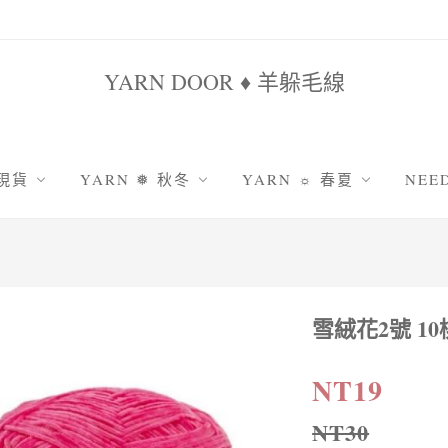
YARN DOOR ♦ 羊躲毛線
 現貨
YARN ❅ 秋冬
YARN ☼ 春夏
NEE
鹿系列
原色系羊駝
雪妃兒棉竹
鉤
姐家
羅莎琳達系列
雪妃兒天絲亞麻
棒
毛海系列
十刻竹雨
編
秋韻纖細美麗諾
包包線|圓股棉線
雪絨花2號 1
吸
防縮耐洗 | 舊水洗美麗諾
絹絲蕾絲線|5號
包
防縮耐洗 | 舊時光美麗諾
采汀|8號蕾絲線
織
NT19
防縮耐洗 | 雲沐顏美麗諾
娃娃線|萌娃娃
NT30
防縮耐洗 | 暖暖防縮羊毛
娃娃線|雪絨花2號