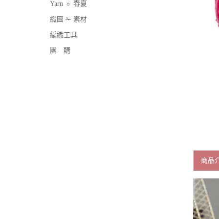
Yarn ☼ 春夏
織圖 ✁ 素材
編織工具
團 購
商品