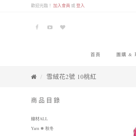
歡迎光臨！
加入會員
或
登入
首頁
團購 &
九色
雪絨花2號 10桃紅
蘇蘇
商品目錄
線材ALL
Yarn ❅ 秋冬