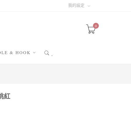
我的設定
0
DLE & HOOK
針 & 阿富汗鉤針
針 & 輪針
織小幫手
0桃紅
晴小配件
包配件
圖✁素材