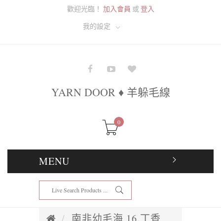
歡迎光臨！
加入會員
或
登入
我的設定
YARN DOOR ♦ 羊躲毛線
0
MENU
南非幼毛海 16.丁香