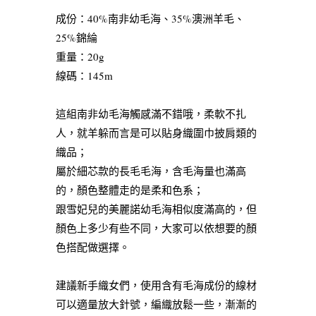
成份：40%南非幼毛海、35%澳洲羊毛、
25%錦綸
重量：20g
線碼：145m
這組南非幼毛海觸感滿不錯哦，柔軟不扎
人，就羊躲而言是可以貼身織圍巾披肩類的
織品；
屬於細芯款的長毛毛海，含毛海量也滿高
的，顏色整體走的是柔和色系；
跟雪妃兒的美麗諾幼毛海相似度滿高的，但
顏色上多少有些不同，大家可以依想要的顏
色搭配做選擇。
建議新手織女們，使用含有毛海成份的線材
可以適量放大針號，編織放鬆一些，漸漸的