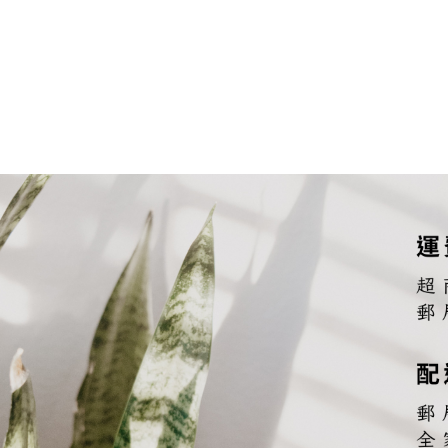
長段染羊毛 | 彩虹
長段染噴毛紗 | 琉璃云
長段染毛絨絨 | 花霧
爆米花圈圈紗 | 隨風