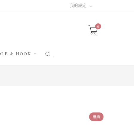
我的設定
0
DLE & HOOK
針 & 阿富汗鉤針
針 & 輪針
織小幫手
晴小配件
包配件
圖✁素材
繼續