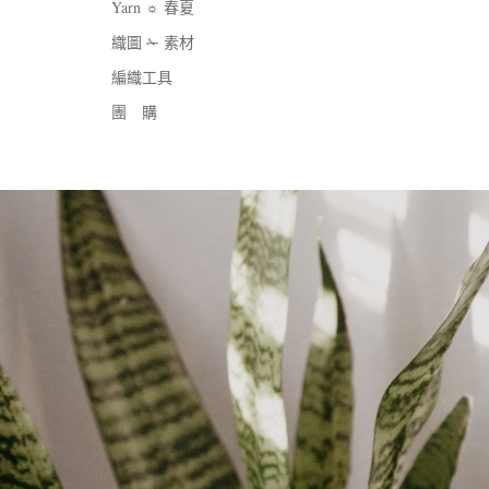
Yarn ☼ 春夏
織圖 ✁ 素材
編織工具
團 購