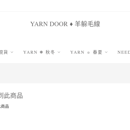
YARN DOOR ♦ 羊躲毛線
 現貨
YARN ❅ 秋冬
YARN ☼ 春夏
NEE
鹿系列
原色系羊駝
雪妃兒棉竹
鉤
姐家
羅莎琳達系列
雪妃兒天絲亞麻
棒
毛海系列
十刻竹雨
編
秋韻纖細美麗諾
包包線|圓股棉線
吸
到此商品
防縮耐洗 | 舊水洗美麗諾
絹絲蕾絲線|5號
包
此商品
防縮耐洗 | 舊時光美麗諾
采汀|8號蕾絲線
織
防縮耐洗 | 雲沐顏美麗諾
娃娃線|萌娃娃
防縮耐洗 | 暖暖防縮羊毛
娃娃線|雪絨花2號