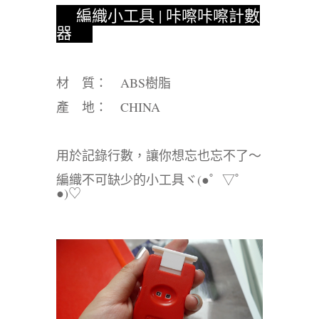
編織小工具 | 咔嚓咔嚓計數
器
材 質： ABS樹脂
產 地： CHINA
用於記錄行數，讓你想忘也忘不了～
編織不可缺少的小工具ヾ(●゜▽゜
●)♡