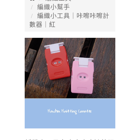
編織小幫手
編織小工具｜咔嚓咔嚓計
數器｜紅