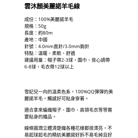
雲沐顏美麗諾羊毛線
成份：100%美麗諾羊毛
規格：50g
長度：約80m
產地：中國
針號：4.0mm直針/3.0mm鉤針
特點：溫暖、柔軟、舒適
建議用量：帽子帶2-3球，圍巾、背心請帶
6-8球，毛衣帶12球以上
雪妃兒一向的溫柔色系，100%QQ彈彈的美
麗諾羊毛，觸感好可貼身穿著。
適合拿來編織帽子、圍巾、高領毛衣等等需
要貼身的織品。
線條圓潤立體清楚織各種花樣都很漂亮，不
易起球起毛的精紡美麗諾好拆不易毛掉且好