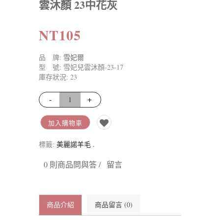
雲沐顏 23中花灰
NT105
品 牌:
雪妃爾
型 號: 雪妃兒雲沐顏-23-17
庫存狀況: 23
-
+
加入購物車
標籤:
美麗諾羊毛
.
0 則商品問與答 /
留言
商品介紹
商品留言 (0)