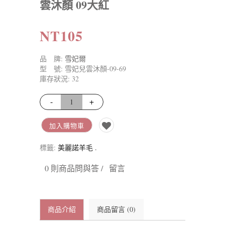
雲沐顏 09大紅
NT105
品 牌:
雪妃爾
型 號: 雪妃兒雲沐顏-09-69
庫存狀況: 32
-
+
加入購物車
標籤:
美麗諾羊毛
.
0 則商品問與答 /
留言
商品介紹
商品留言 (0)