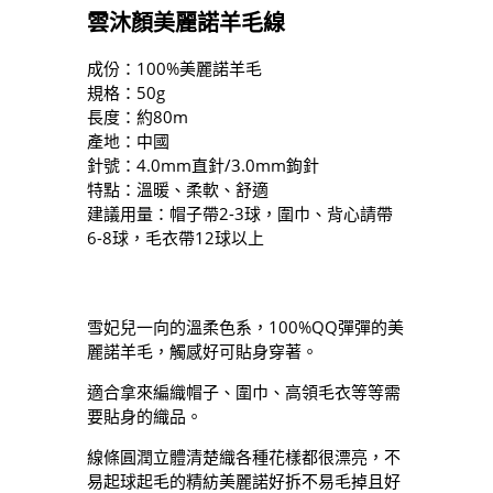
雲沐顏美麗諾羊毛線
成份：100%美麗諾羊毛
規格：50g
長度：約80m
產地：中國
針號：4.0mm直針/3.0mm鉤針
特點：溫暖、柔軟、舒適
建議用量：帽子帶2-3球，圍巾、背心請帶
6-8球，毛衣帶12球以上
雪妃兒一向的溫柔色系，100%QQ彈彈的美
麗諾羊毛，觸感好可貼身穿著。
適合拿來編織帽子、圍巾、高領毛衣等等需
要貼身的織品。
線條圓潤立體清楚織各種花樣都很漂亮，不
易起球起毛的精紡美麗諾好拆不易毛掉且好