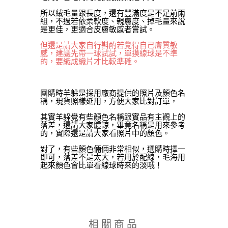
所以絨毛量跟長度，還有豐滿度是不足前兩
組，不過若依柔軟度、親膚度、掉毛量來說
是更佳，更適合皮膚敏感者嘗試。
但還是請大家自行斟酌若覺得自己膚質敏
感，建議先帶一球試試，單摸線球是不準
的，要織成織片才比較準確。
團購時羊躲是採用廠商提供的照片及顏色名
稱，現貨照樣延用，方便大家比對訂單，
其實羊躲覺有些顏色名稱跟實品有主觀上的
落差，還請大家體諒，畢竟名稱是用來參考
的，實際還是請大家看照片中的顏色。
對了，有些顏色倆倆非常相似，選購時擇一
即可，落差不是太大，若用於配線，毛海用
起來顏色會比單看線球時來的淡哦！
相關商品