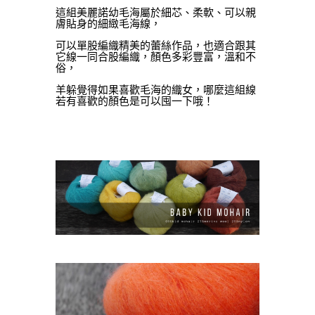
這組美麗諾幼毛海屬於細芯、柔軟、可以親
膚貼身的細緻毛海線，
可以單股編織精美的蕾絲作品，也適合跟其
它線一同合股編織，顏色多彩豐富，溫和不
俗，
羊躲覺得如果喜歡毛海的織女，哪麼這組線
若有喜歡的顏色是可以囤一下哦！