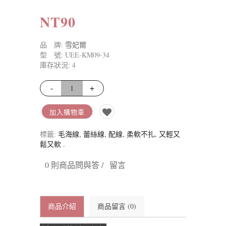
NT90
品 牌:
雪妃爾
型 號: UEE-KM09-34
庫存狀況: 4
-
+
加入購物車
標籤:
毛海線
,
蕾絲線
,
配線
,
柔軟不扎
,
又輕又
鬆又軟
.
0 則商品問與答 /
留言
商品介紹
商品留言 (0)