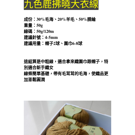
九色鹿拂曉大衣線
成份：30%毛海、20%羊毛、50%腈綸
重量：50g
線碼：50g/120m
建議針號：4-5mm
建議用量：帽子2球、圍巾6-8球
這組算是中粗線，適合拿來織圍巾跟帽子，特
別適合新手織女
線條簡單基礎，帶有毛茸茸的毛海，使織品更
加澎鬆圓潤