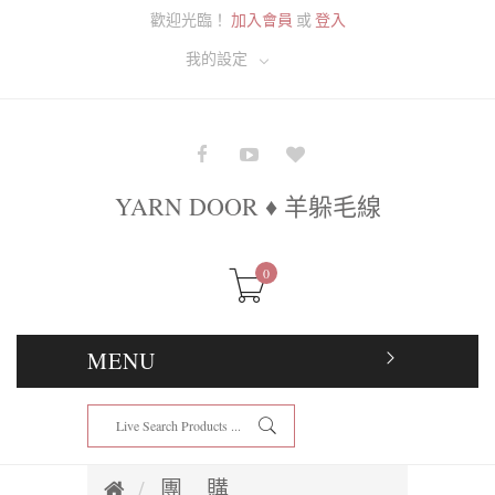
歡迎光臨！
加入會員
或
登入
我的設定
YARN DOOR ♦ 羊躲毛線
0
MENU
團 購