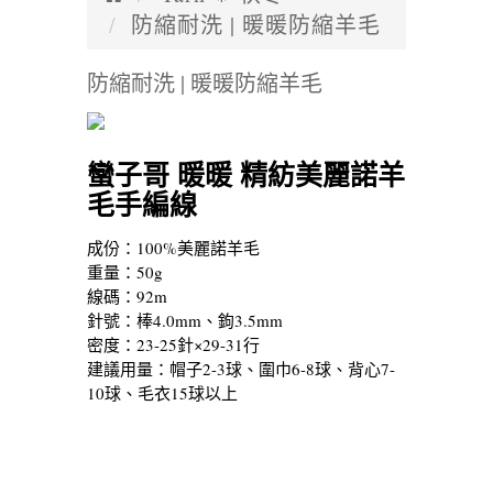
防縮耐洗 | 暖暖防縮羊毛
防縮耐洗 | 暖暖防縮羊毛
蠻子哥 暖暖 精紡美麗諾羊
毛手編線
成份：100%美麗諾羊毛
重量：50g
線碼：92m
針號：棒4.0mm、鉤3.5mm
密度：23-25針×29-31行
建議用量：帽子2-3球、圍巾6-8球、背心7-
10球、毛衣15球以上