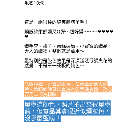
毛衣10球
這是一組很棒的純美麗諾羊毛！
觸感綿柔舒適又Q彈～超好摸～～～❤❤❤❤
❤
織手套、襪子、蕾絲披肩、小寶寶的織品、
大人的織物，整個就是萬用～
最特別的是染色效果是深深淺淺低調夾花的
感覺，不是單一死板的純色～
品牌紙標上沒寫可機洗，但依羊躲個人經
驗，這類的線可以套洗衣袋丟洗衣機，務必
要用羊毛洗程噢！
單寧這顏色，照片拍出來很單寧
藍，但實品其實很近似煙灰色，
沒哪麼藍唷！