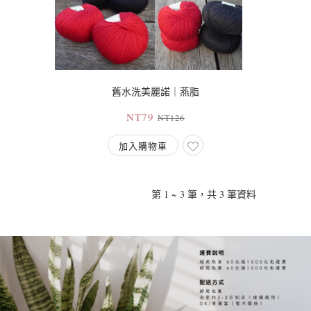
舊水洗美麗諾｜燕脂
NT79
NT126
加入購物車
第 1 ~ 3 筆，共 3 筆資料