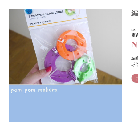
編
型
庫
N
編
球