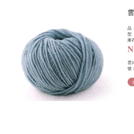
雲
品
型
庫
N
雲
號