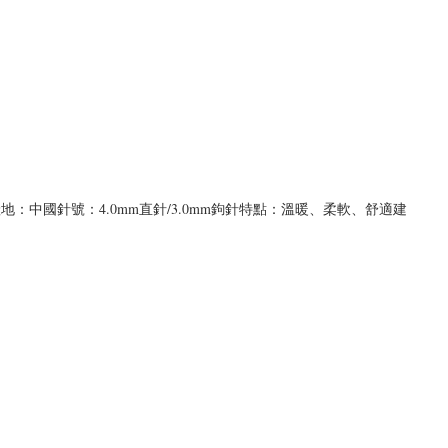
地：中國針號：4.0mm直針/3.0mm鉤針特點：溫暖、柔軟、舒適建