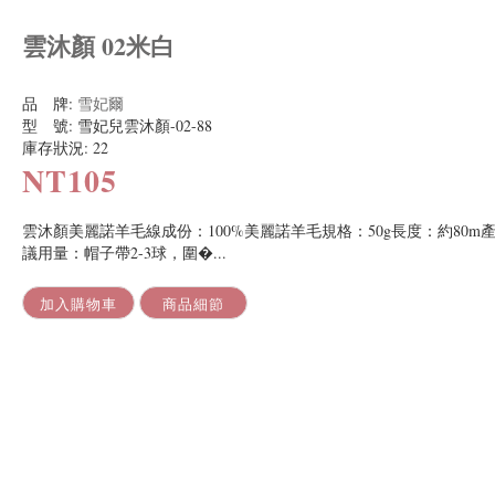
雲沐顏 02米白
品 牌:
雪妃爾
型 號:
雪妃兒雲沐顏-02-88
庫存狀況:
22
NT105
雲沐顏美麗諾羊毛線成份：100%美麗諾羊毛規格：50g長度：約80m產
議用量：帽子帶2-3球，圍�...
加入購物車
商品細節