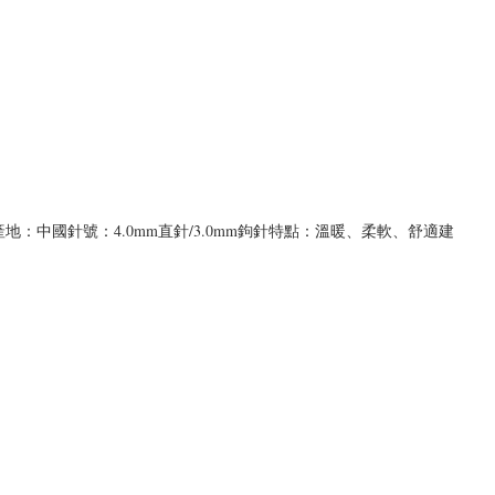
產地：中國針號：4.0mm直針/3.0mm鉤針特點：溫暖、柔軟、舒適建