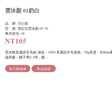
雲沐顏 01奶白
品 牌:
雪妃爾
型 號:
雪妃兒雲沐顏-01-70
庫存狀況:
18
NT105
雲沐顏美麗諾羊毛線 成份：100%美麗諾羊毛規格：50g長度：約80m
議用量：帽子帶2-3球，圍...
加入購物車
商品細節