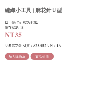
編織小工具 | 麻花針Ｕ型
型 號:
TA-麻花針U型
庫存狀況:
18
NT35
Ｕ型麻花針 材質：ABS樹脂尺吋：4入...
加入購物車
商品細節