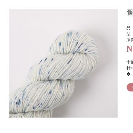
舊
品
型
庫
N
十刻
針
�..