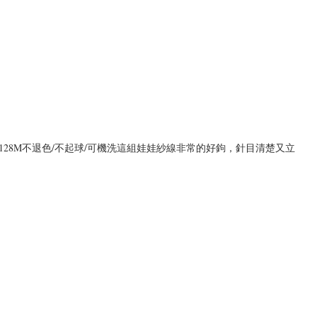
：128M不退色/不起球/可機洗這組娃娃紗線非常的好鉤，針目清楚又立